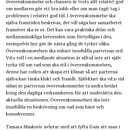
överenskommelse och chansen är trots allt relativt god
om medlaren gör ett bra jobb eller om man tagit tag i
problemen i relativt god tid. I överenskommelse ska
själva framtiden beskrivas, det vill säga hur samarbetet
framöver ska se ut. Det kan vara praktiska delar och
mellanmänskliga beteenden som förtydligas i den,
exempelvis hur gör de nästa gång de tycker olika.
Överenskommelsen ska enbart innehålla parternas ord.
Vd:s roll i en medlande situation är alltså inte att själv
tycka till om vad som ska stå i överenskommelsen,
denne har rollen att skapa ett klimat så att parterna
själva kan tänka klokt och framåt. Självklart ska vd:n vid
sidan av parternas överenskommelse ta andra beslut
kring den dagliga verksamheten för att underlätta den
aktuella situationen. Överenskommelsen ska inte
innehålla en beskrivning om vad som hänt och
konsekvenser.
Tamara Maskovic avlutar med att lyfta fram att man i