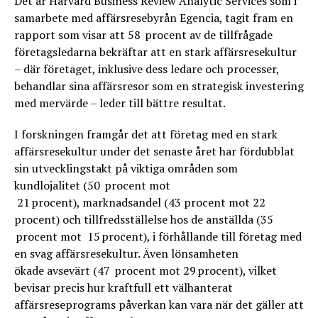
Det är Harvard Business Review Analytic Services som i
samarbete med affärsresebyrån Egencia, tagit fram en
rapport som visar att 58 procent av de tillfrågade
företagsledarna bekräftar att en stark affärsresekultur
– där företaget, inklusive dess ledare och processer,
behandlar sina affärsresor som en strategisk investering
med mervärde – leder till bättre resultat.
I forskningen framgår det att företag med en stark
affärsresekultur under det senaste året har fördubblat
sin utvecklingstakt på viktiga områden som
kundlojalitet (50 procent mot
21 procent), marknadsandel (43 procent mot 22
procent) och tillfredsställelse hos de anställda (35
procent mot 15 procent), i förhållande till företag med
en svag affärsresekultur. Även lönsamheten
ökade avsevärt (47 procent mot 29 procent), vilket
bevisar precis hur kraftfull ett välhanterat
affärsreseprograms påverkan kan vara när det gäller att