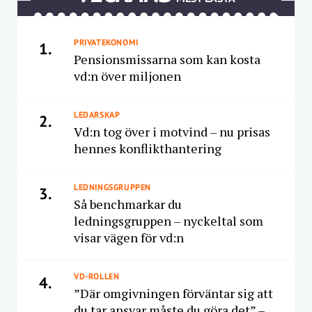
PRIVATEKONOMI
1.
Pensionsmissarna som kan kosta
vd:n över miljonen
LEDARSKAP
2.
Vd:n tog över i motvind – nu prisas
hennes konflikthantering
LEDNINGSGRUPPEN
3.
Så benchmarkar du
ledningsgruppen – nyckeltal som
visar vägen för vd:n
VD-ROLLEN
4.
”Där omgivningen förväntar sig att
du tar ansvar måste du göra det” –