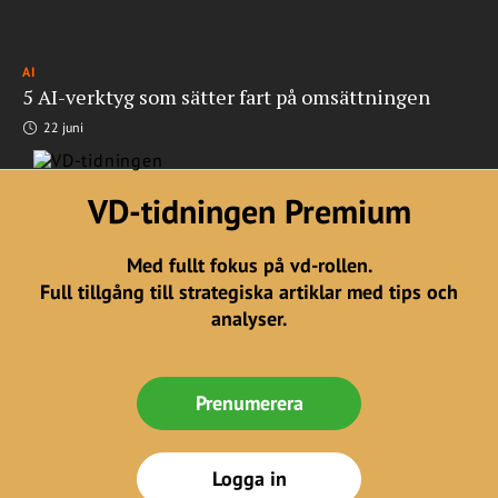
AI
5 AI-verktyg som sätter fart på omsättningen
22 juni
VD-tidningen Premium
Med fullt fokus på vd-rollen.
Full tillgång till strategiska artiklar med tips och
analyser.
Prenumerera
Logga in