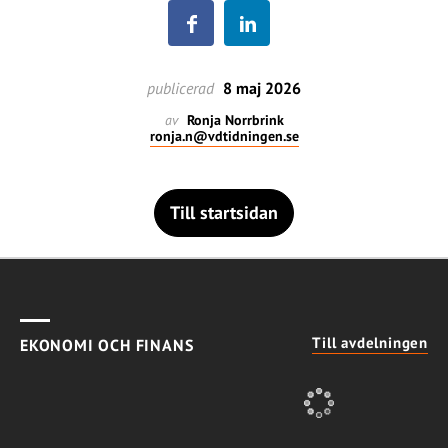
publicerad
8 maj 2026
av
Ronja Norrbrink
ronja.n@vdtidningen.se
Till startsidan
Till avdelningen
EKONOMI OCH FINANS