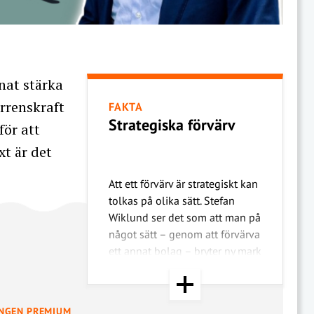
nat stärka
rrenskraft
FAKTA
Strategiska förvärv
för att
xt är det
Att ett förvärv är strategiskt kan
tolkas på olika sätt. Stefan
Wiklund ser det som att man på
något sätt – genom att förvärva
ett annat bolag – bryter ny mark
och öppnar för möjligheter och
diversifiering av affären. Till
skillnad från ett tilläggsförvärv,
INGEN PREMIUM