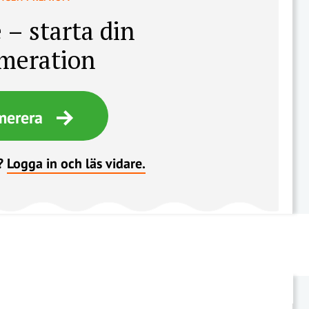
som snarare är en förlängning
av befintlig verksamhet, kan det
 – starta din
till exempel handla om att ge
meration
sig in på en ny marknad eller ta
sig an ett nytt
verksamhetsområde.
merera
?
Logga in och läs vidare.