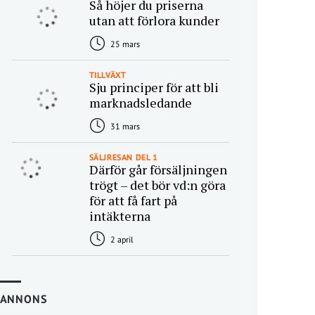
Så höjer du priserna
utan att förlora kunder
25 mars
TILLVÄXT
Sju principer för att bli
marknadsledande
31 mars
SÄLJRESAN DEL 1
Därför går försäljningen
trögt – det bör vd:n göra
för att få fart på
intäkterna
2 april
ANNONS