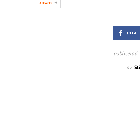
+
AFFÄRER
DELA
publicerad
av
St