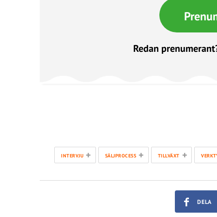
Prenu
Redan prenumerant
+
+
+
INTERVJU
SÄLJPROCESS
TILLVÄXT
VERKT
DELA