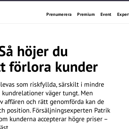
Prenumerera
Premium
Event
Exper
 Så höjer du
tt förlora kunder
evas som riskfyllda, särskilt i mindre
 kundrelationer väger tungt. Men
av affären och rätt genomförda kan de
h position. Försäljningsexperten Patrik
om kunderna accepterar högre priser –
äst.