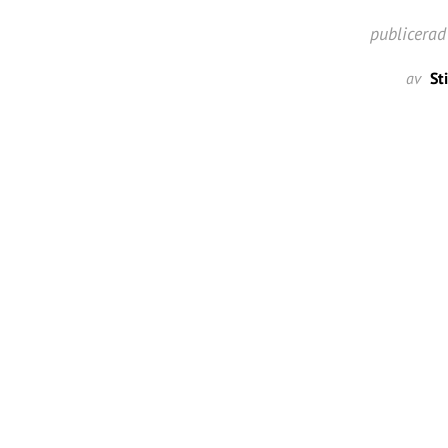
publicerad
av
St