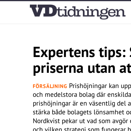
Expertens tips:
priserna utan a
Prishöjningar kan uppl
FÖRSÄLJNING
och medelstora bolag där enskilda
prishöjningar är en väsentlig del 
stärka både bolagets lönsamhet oc
Nordkvist pekar ut vad som avgör 
och vilken strategi som fungerar b