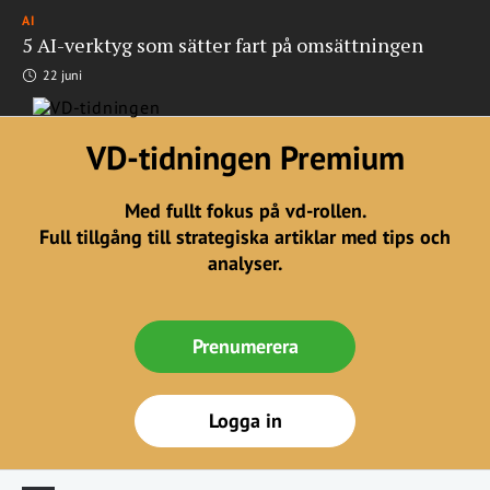
AI
5 AI-verktyg som sätter fart på omsättningen
22 juni
VD-tidningen Premium
Med fullt fokus på vd-rollen.
Full tillgång till strategiska artiklar med tips och
analyser.
Prenumerera
Logga in