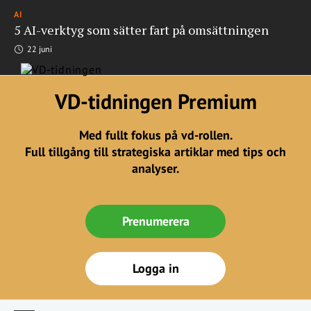
AI
5 AI-verktyg som sätter fart på omsättningen
22 juni
VD-tidningen Premium
Med fullt fokus på vd-rollen.
Full tillgång till strategiska artiklar med tips och
analyser.
Prenumerera
Logga in