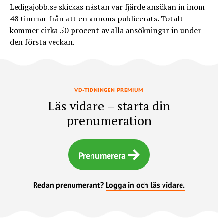
Ledigajobb.se skickas nästan var fjärde ansökan in inom
CV inte krävs i första steget.
48 timmar från att en annons publicerats. Totalt
kommer cirka 50 procent av alla ansökningar in under
29 procent av rekryterare anger brist på
den första veckan.
kvalificerade kandidater som största
utmaning.
27 procent pekar på mängden irrelevanta
VD-TIDNINGEN PREMIUM
ansökningar.
Läs vidare – starta din
prenumeration
Prenumerera
Redan prenumerant?
Logga in och läs vidare.