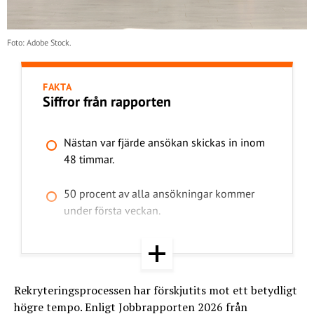
Foto: Adobe Stock.
FAKTA
Siffror från rapporten
Nästan var fjärde ansökan skickas in inom
48 timmar.
50 procent av alla ansökningar kommer
under första veckan.
Korta annonser, under cirka 2 500 tecken,
ger upp till 60–65 procent fler
ansökningar.
Rekryteringsprocessen har förskjutits mot ett betydligt
högre tempo. Enligt Jobbrapporten 2026 från
42 procent fler fullföljda ansökningar när