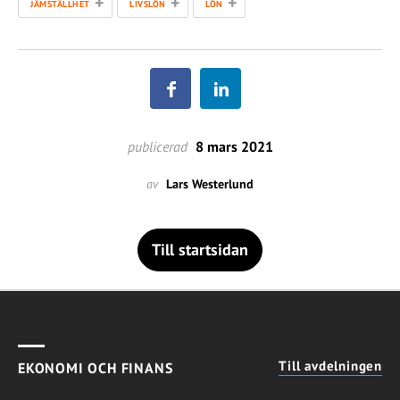
+
+
+
JÄMSTÄLLHET
LIVSLÖN
LÖN
publicerad
8 mars 2021
av
Lars Westerlund
Till startsidan
Till avdelningen
EKONOMI OCH FINANS