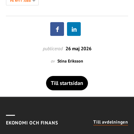
+
PÅ NYTT JOBB
publicerad
26 maj 2026
av
Stina Eriksson
Till startsidan
Till avdelningen
EKONOMI OCH FINANS