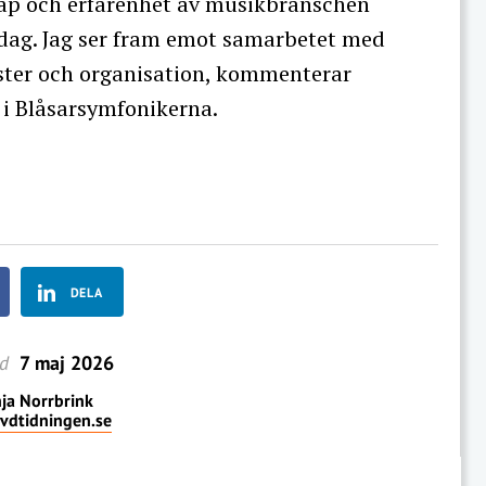
p och erfarenhet av musikbranschen
idag. Jag ser fram emot samarbetet med
ester och organisation, kommenterar
 i Blåsarsymfonikerna.
DELA
ad
7 maj 2026
ja Norrbrink
vdtidningen.se