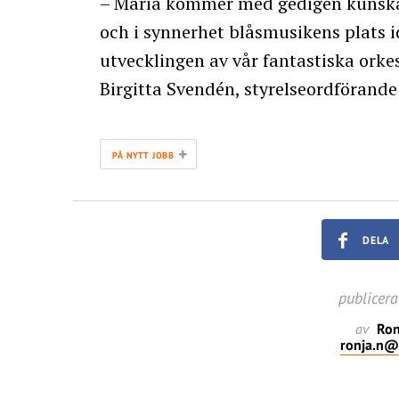
– Maria kommer med gedigen kunska
och i synnerhet blåsmusikens plats 
utvecklingen av vår fantastiska ork
Birgitta Svendén, styrelseordförande
+
PÅ NYTT JOBB
DELA
publicer
av
Ron
ronja.n@