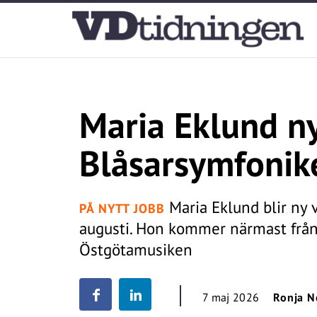
Maria Eklund ny
Blåsarsymfonik
Maria Eklund blir ny 
PÅ NYTT JOBB
augusti. Hon kommer närmast från 
Östgötamusiken
7 maj 2026
Ronja N