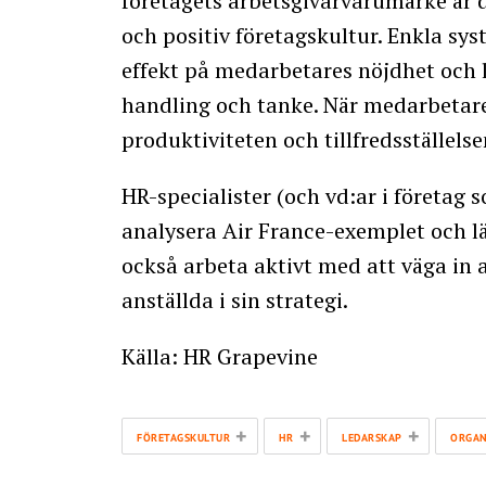
företagets arbetsgivarvarumärke är 
och positiv företagskultur. Enkla sys
effekt på medarbetares nöjdhet och le
handling och tanke. När medarbetar
produktiviteten och tillfredsställel
HR-specialister (och vd:ar i företag 
analysera Air France-exemplet och l
också arbeta aktivt med att väga in 
anställda i sin strategi.
Källa: HR Grapevine
+
+
+
FÖRETAGSKULTUR
HR
LEDARSKAP
ORGAN