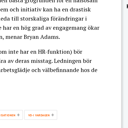
den bästa grogrunden för en hälsosam
tem och initiativ kan ha en drastisk
da till storskaliga förändringar i
e har en hög grad av engagemang ökar
sen, menar Bryan Adams.
som inte har en HR-funktion) bör
ära av deras misstag. Ledningen bör
arbetsglädje och välbefinnande hos de
+
+
ISATIONEN
VD-I VARDAGEN