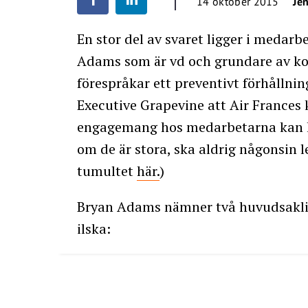
14 oktober 2015
Je
En stor del av svaret ligger i meda
Adams som är vd och grundare av k
förespråkar ett preventivt förhållning
Executive Grapevine att Air Frances k
engagemang hos medarbetarna kan k
om de är stora, ska aldrig någonsin led
tumultet
här.
)
Bryan Adams nämner två huvudsakliga
ilska: