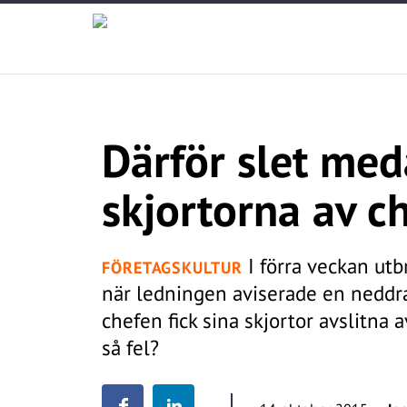
Därför slet me
skjortorna av c
I förra veckan utb
FÖRETAGSKULTUR
när ledningen aviserade en neddr
chefen fick sina skjortor avslitna
så fel?