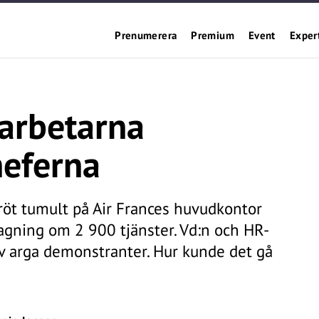
Prenumerera
Premium
Event
Exper
darbetarna
heferna
röt tumult på Air Frances huvudkontor
agning om 2 900 tjänster. Vd:n och HR-
 av arga demonstranter. Hur kunde det gå