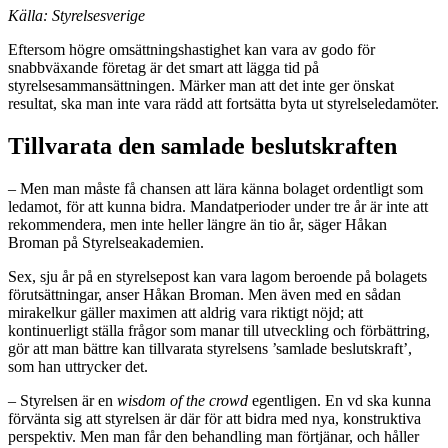
Källa: Styrelsesverige
Eftersom högre omsättningshastighet kan vara av godo för
snabbväxande företag är det smart att lägga tid på
styrelsesammansättningen. Märker man att det inte ger önskat
resultat, ska man inte vara rädd att fortsätta byta ut styrelseledamöter.
Tillvarata den samlade beslutskraften
– Men man måste få chansen att lära känna bolaget ordentligt som
ledamot, för att kunna bidra. Mandatperioder under tre år är inte att
rekommendera, men inte heller längre än tio år, säger Håkan
Broman på Styrelseakademien.
Sex, sju år på en styrelsepost kan vara lagom beroende på bolagets
förutsättningar, anser Håkan Broman. Men även med en sådan
mirakelkur gäller maximen att aldrig vara riktigt nöjd; att
kontinuerligt ställa frågor som manar till utveckling och förbättring,
gör att man bättre kan tillvarata styrelsens ’samlade beslutskraft’,
som han uttrycker det.
– Styrelsen är en
wisdom of the crowd
egentligen. En vd ska kunna
förvänta sig att styrelsen är där för att bidra med nya, konstruktiva
perspektiv. Men man får den behandling man förtjänar, och håller