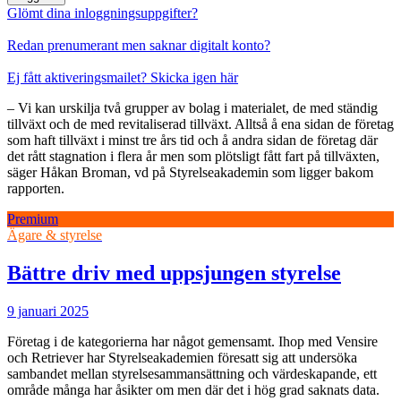
Glömt dina inloggningsuppgifter?
Redan prenumerant men saknar digitalt konto?
Ej fått aktiveringsmailet? Skicka igen här
– Vi kan urskilja två grupper av bolag i materialet, de med ständig
tillväxt och de med revitaliserad tillväxt. Alltså å ena sidan de företag
som haft tillväxt i minst tre års tid och å andra sidan de företag där
det rått stagnation i flera år men som plötsligt fått fart på tillväxten,
säger Håkan Broman, vd på Styrelseakademin som ligger bakom
rapporten.
Premium
Ägare & styrelse
Bättre driv med uppsjungen styrelse
9 januari 2025
Företag i de kategorierna har något gemensamt. Ihop med Vensire
och Retriever har Styrelseakademien föresatt sig att undersöka
sambandet mellan styrelsesammansättning och värdeskapande, ett
område många har åsikter om men där det i hög grad saknats data.