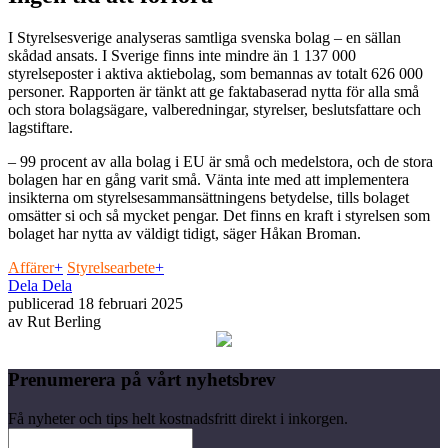
I Styrelsesverige analyseras samtliga svenska bolag – en sällan
skådad ansats. I Sverige finns inte mindre än 1 137 000
styrelseposter i aktiva aktiebolag, som bemannas av totalt 626 000
personer. Rapporten är tänkt att ge faktabaserad nytta för alla små
och stora bolagsägare, valberedningar, styrelser, beslutsfattare och
lagstiftare.
– 99 procent av alla bolag i EU är små och medelstora, och de stora
bolagen har en gång varit små. Vänta inte med att implementera
insikterna om styrelsesammansättningens betydelse, tills bolaget
omsätter si och så mycket pengar. Det finns en kraft i styrelsen som
bolaget har nytta av väldigt tidigt, säger Håkan Broman.
Affärer
+
Styrelsearbete
+
Dela
Dela
publicerad
18 februari 2025
av
Rut Berling
Prenumerera på vårt nyhetsbrev
Få nyheter och tips helt kostnadsfritt direkt i inkorgen.