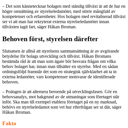
– Det som kännetecknar bolagen med ständig tillväxt är att de har en
högre omsättning av styrelseledamöter, med större mångfald av
kompetenser och erfarenheter. Hos bolagen med revitaliserad tillväxt
ser vi att man har rekryterat externa styrelseledamöter innan
tillväxten tagit fart, säger Håkan Broman.
Behoven först, styrelsen därefter
Slutsatsen är alltså att styrelsens sammansättning är av avgörande
betydelse för bolags utveckling och tillväxt. Håkan Bromans
bestämda råd är att man som ägare bör besvara frågan om vilka
behov bolaget har, innan man tillsätter en styrelse. Med en sådan
ordningsföljd framstår det som en strategisk självklarhet att ta in
externa ledamöter, vars kompetenser motsvarar de identifierade
behoven.
– Poängen är att alternera beroende på utvecklingsfasen. Gör en
behovsanalys, mot bakgrund av de utmaningar som företaget står
inför. Ska man till exempel etablera företaget på en ny marknad,
behövs en styrelseledamot som vet hur efterfrågan ser ut där, säger
Håkan Broman.
Fakta