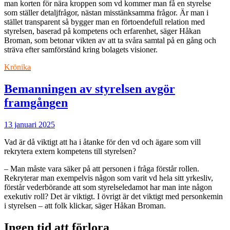
man korten för nära kroppen som vd kommer man få en styrelse
som ställer detaljfrågor, nästan misstänksamma frågor. Är man i
stället transparent så bygger man en förtoendefull relation med
styrelsen, baserad på kompetens och erfarenhet, säger Håkan
Broman, som betonar vikten av att ta svåra samtal på en gång och
sträva efter samförstånd kring bolagets visioner.
Krönika
Bemanningen av styrelsen avgör
framgången
13 januari 2025
Vad är då viktigt att ha i åtanke för den vd och ägare som vill
rekrytera extern kompetens till styrelsen?
– Man måste vara säker på att personen i fråga förstår rollen.
Rekryterar man exempelvis någon som varit vd hela sitt yrkesliv,
förstår vederbörande att som styrelseledamot har man inte någon
exekutiv roll? Det är viktigt. I övrigt är det viktigt med personkemin
i styrelsen – att folk klickar, säger Håkan Broman.
Ingen tid att förlora