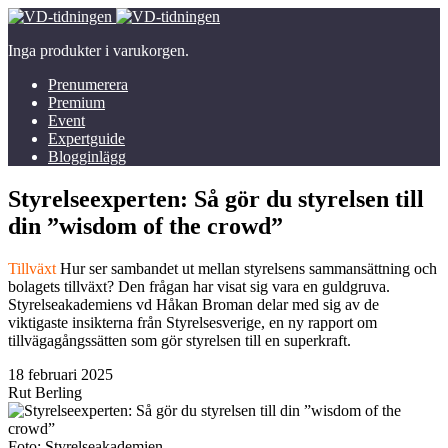
Inga produkter i varukorgen.
Prenumerera
Premium
Event
Expertguide
Blogginlägg
Styrelseexperten: Så gör du styrelsen till
din ”wisdom of the crowd”
Tillväxt
Hur ser sambandet ut mellan styrelsens sammansättning och
bolagets tillväxt? Den frågan har visat sig vara en guldgruva.
Styrelseakademiens vd Håkan Broman delar med sig av de
viktigaste insikterna från Styrelsesverige, en ny rapport om
tillvägagångssätten som gör styrelsen till en superkraft.
18 februari 2025
Rut Berling
Foto: Styrelseakademien