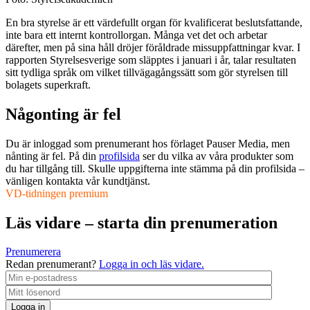
En bra styrelse är ett värdefullt organ för kvalificerat beslutsfattande,
inte bara ett internt kontrollorgan. Många vet det och arbetar
därefter, men på sina håll dröjer föråldrade missuppfattningar kvar. I
rapporten Styrelsesverige som släpptes i januari i år, talar resultaten
sitt tydliga språk om vilket tillvägagångssätt som gör styrelsen till
bolagets superkraft.
Någonting är fel
Du är inloggad som prenumerant hos förlaget Pauser Media, men
nånting är fel. På din
profilsida
ser du vilka av våra produkter som
du har tillgång till. Skulle uppgifterna inte stämma på din profilsida –
vänligen kontakta vår kundtjänst.
VD-tidningen premium
Läs vidare – starta din prenumeration
Prenumerera
Redan prenumerant?
Logga in och läs vidare.
Logga in