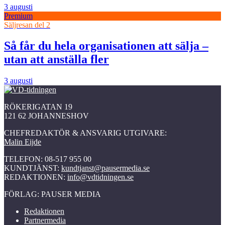
3 augusti
Premium
Säljresan del 2
Så får du hela organisationen att sälja –
utan att anställa fler
3 augusti
RÖKERIGATAN 19
121 62 JOHANNESHOV
CHEFREDAKTÖR & ANSVARIG UTGIVARE:
Malin Eijde
TELEFON: 08-517 955 00
KUNDTJÄNST:
kundtjanst@pausermedia.se
REDAKTIONEN:
info@vdtidningen.se
FÖRLAG: PAUSER MEDIA
Redaktionen
Partnermedia