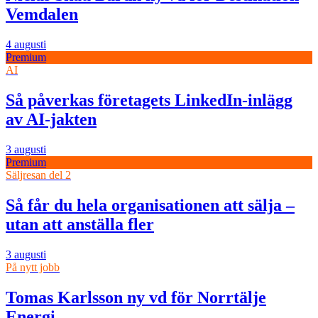
Vemdalen
4 augusti
Premium
AI
Så påverkas företagets LinkedIn-inlägg
av AI-jakten
3 augusti
Premium
Säljresan del 2
Så får du hela organisationen att sälja –
utan att anställa fler
3 augusti
På nytt jobb
Tomas Karlsson ny vd för Norrtälje
Energi