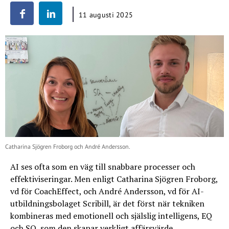
11 augusti 2025
Catharina Sjögren Froborg och André Andersson.
AI ses ofta som en väg till snabbare processer och
effektiviseringar. Men enligt Catharina Sjögren Froborg,
vd för CoachEffect, och André Andersson, vd för AI-
utbildningsbolaget Scribill, är det först när tekniken
kombineras med emotionell och själslig intelligens, EQ
och SQ, som den skapar verkligt affärsvärde.