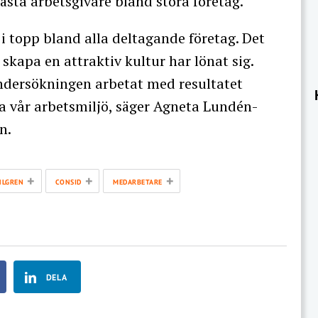
sta arbetsgivare bland stora företag.
 i topp bland alla deltagande företag. Det
t skapa en attraktiv kultur har lönat sig.
undersökningen arbetat med resultatet
ra vår arbetsmiljö, säger Agneta Lundén-
n.
+
+
+
HLGREN
CONSID
MEDARBETARE
DELA