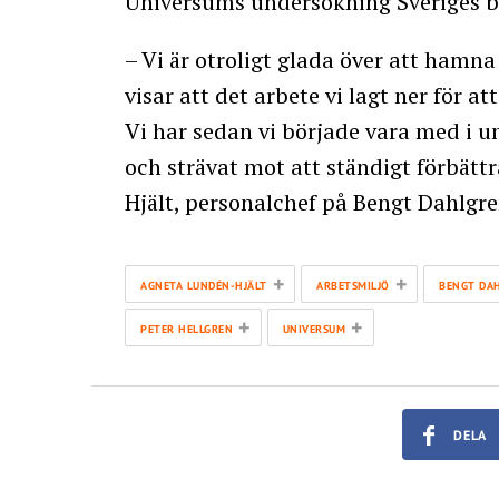
Universums undersökning Sveriges bä
– Vi är otroligt glada över att hamna
visar att det arbete vi lagt ner för at
Vi har sedan vi började vara med i 
och strävat mot att ständigt förbätt
Hjält, personalchef på Bengt Dahlgre
+
+
AGNETA LUNDÉN-HJÄLT
ARBETSMILJÖ
BENGT DA
+
+
PETER HELLGREN
UNIVERSUM
DELA