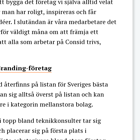
tt bygga det företag vi själva alltid velat
 man har roligt, inspireras och får
éer. I slutändan är våra medarbetare det
ärför väldigt måna om att främja ett
tt alla som arbetar på Consid trivs,
Branding-företag
d återfinns på listan för Sveriges bästa
n sig alltså överst på listan och kan
are i kategorin mellanstora bolag.
 i topp bland teknikkonsulter tar sig
 placerar sig på första plats i