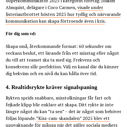
Superkommunikatör 2025 i kategorin företag. Joakim
Almquist, delägare i Coco Carmen,
visade under
listeriautbrottet hösten 2025 hur tydlig och närvarande
kommunikation kan skapa förtroende även i kris
.
För dig som vd:
Skapa små, återkommande format: 60 sekunder om
veckans beslut, ett lärande från ett misstag eller något
du vill att teamet ska ta med sig. Frekvens och
konsekvens slår perfektion. Välj en kanal där du känner
dig bekväm och en nivå du kan hålla över tid.
4. Realtidsrykte kräver signalspaning
Rykten sprids snabbare, misstolkningar får fart och
fejkade klipp blir enklare att skapa. Ditt rykte är inte
längre något du kan ”ta sen” – det är något som behöver
följas löpande.
”Kiss-cam-skandalen” 2025 blev ett
uppvaknande för många när det gäller sociala mediers