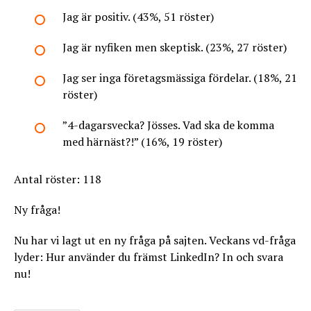
Jag är positiv. (43%, 51 röster)
Jag är nyfiken men skeptisk. (23%, 27 röster)
Jag ser inga företagsmässiga fördelar. (18%, 21
röster)
”4-dagarsvecka? Jösses. Vad ska de komma
med härnäst?!” (16%, 19 röster)
Antal röster: 118
Ny fråga!
Nu har vi lagt ut en ny fråga på sajten. Veckans vd-fråga
lyder: Hur använder du främst LinkedIn? In och svara
nu!