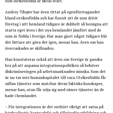
som inrikesfödda är likväl svårt.
Andrey Tibajev har även tittat på egenföretagandet
bland utrikesfödda och har funnit att de som drivit
företag i sitt hemland tidigare är dubbelt så benägna att
starta eget även i det nya hemlandet jämfört med de
som är födda i Sverige. Har man gjort något tidigare blir
det lättare att göra det igen, menar han. Även om han
överraskades av skillnaden.
Han konstaterar också att även om Sverige är ganska
bra på att anpassa integrationspolitiken så behöver
diskrimineringen på arbetsmarknaden minska. Som det
är nu tas inte humankapitalet till vara. Utrikesfödda får
sällan tjänster som matchar deras faktiska kunskaper,
menar han, utan får nöja sig med sämre tjänster än de
hade i hemlandet.
– För integrationen är det oerhört viktigt att satsa på
högkvalitativ, kostnadsfri och tillgänglig utbildning och