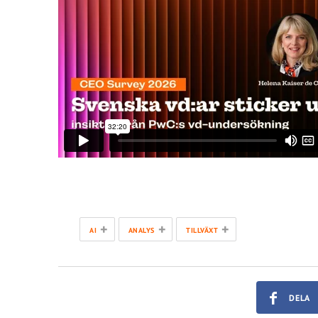
+
+
+
AI
ANALYS
TILLVÄXT
DELA