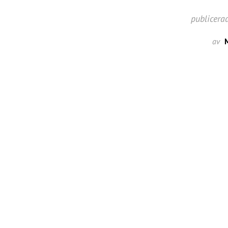
publicera
av
M