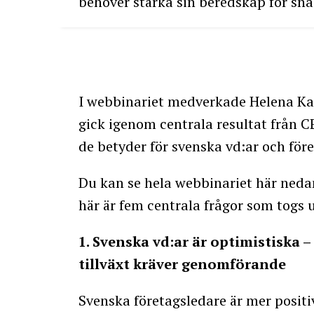
behöver stärka sin beredskap för sn
I webbinariet medverkade Helena Kais
gick igenom centrala resultat från 
de betyder för svenska vd:ar och för
Du kan se hela webbinariet här neda
här är fem centrala frågor som togs 
1. Svenska vd:ar är optimistiska 
tillväxt kräver genomförande
Svenska företagsledare är mer positi