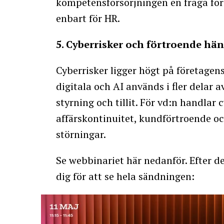
kompetensförsörjningen en fråga för 
enbart för HR.
5. Cyberrisker och förtroende hä
Cyberrisker ligger högt på företagens
digitala och AI används i fler delar 
styrning och tillit. För vd:n handlar
affärskontinuitet, kundförtroende o
störningar.
Se webbinariet här nedanför. Efter d
dig för att se hela sändningen: