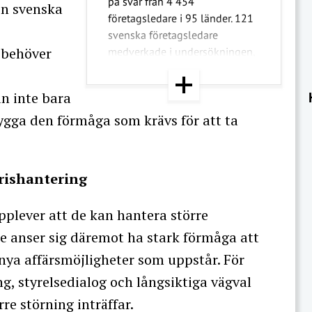
på svar från 4 454
en svenska
företagsledare i 95 länder. 121
svenska företagsledare
 behöver
medverkade i undersökningen,
som genomfördes under
oktober och november 2025.
an inte bara
Rapporten tar bland annat upp
ygga den förmåga som krävs för att ta
tillväxt, risker, AI,
kompetensförsörjning,
innovation, investeringar och
förtroende.
krishantering
pplever att de kan hantera större
rre anser sig däremot ha stark förmåga att
 nya affärsmöjligheter som uppstår. För
g, styrelsedialog och långsiktiga vägval
re störning inträffar.