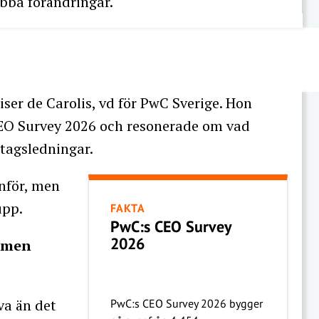
abba förändringar.
er de Carolis, vd för PwC Sverige. Hon
CEO Survey 2026 och resonerade om vad
etagsledningar.
nför, men
upp.
FAKTA
PwC:s CEO Survey
2026
– men
va än det
PwC:s CEO Survey 2026 bygger