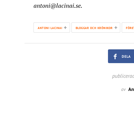
antoni@lacinai.se.
+
+
ANTONI LACINAI
BLOGGAR OCH KRÖNIKOR
FÖRE
DELA
publicera
av
An