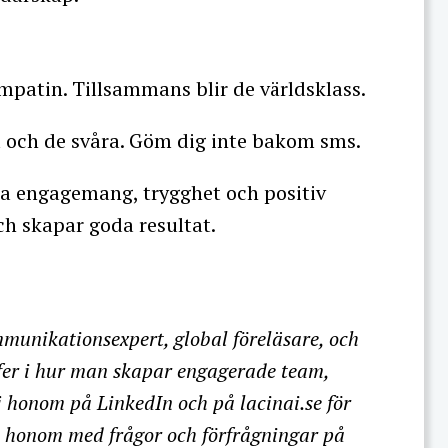
empatin. Tillsammans blir de världsklass.
ta och de svåra. Göm dig inte bakom sms.
apa engagemang, trygghet och positiv
ch skapar goda resultat.
munikationsexpert, global föreläsare, och
efer i hur man skapar engagerade team,
j honom på LinkedIn och på lacinai.se för
ta honom med frågor och förfrågningar på