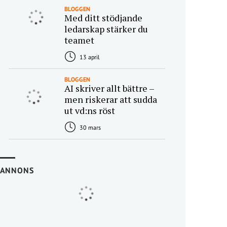
BLOGGEN
Med ditt stödjande
ledarskap stärker du
teamet
13 april
BLOGGEN
AI skriver allt bättre –
men riskerar att sudda
ut vd:ns röst
30 mars
ANNONS