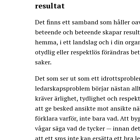
resultat
Det finns ett samband som håller o
beteende och beteende skapar result
hemma, i ett landslag och i din org
otydlig eller respektlös förändras be
saker.
Det som ser ut som ett idrottsproble
ledarskapsproblem börjar nästan all
kräver ärlighet, tydlighet och respe
att ge besked ansikte mot ansikte nä
förklara varför, inte bara vad. Att b
vågar säga vad de tycker — innan det l
att ett sms inte kan ersätta ett bra l