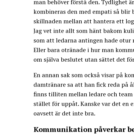
man behöver förstå den. Tydlighet ä
kombineras den med empati så blir bu
skillnaden mellan att hantera ett lo
Jag vet inte allt som hänt bakom kuli
som att ledarna antingen hade otur n
Eller bara otränade i hur man kommun
om själva beslutet utan sättet det f
En annan sak som också visar på ko
damtränare sa att han fick reda på å
finns tilliten mellan ledare och tea
stället för uppåt. Kanske var det en 
oavsett är det inte bra.
Kommunikation påverkar be