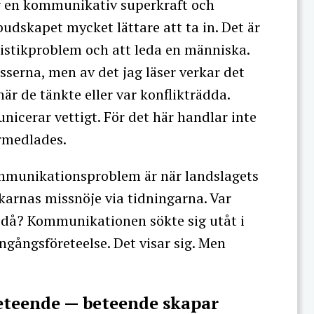
r en kommunikativ superkraft och
dskapet mycket lättare att ta in. Det är
gistikproblem och att leda en människa.
sserna, men av det jag läser verkar det
är de tänkte eller var konflikträdda.
icerar vettigt. För det här handlar inte
örmedlades.
mmunikationsproblem är när landslagets
karnas missnöje via tidningarna. Var
m då? Kommunikationen sökte sig utåt i
engångsföreteelse. Det visar sig. Men
teende — beteende skapar