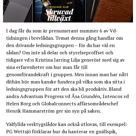
I dag får du som är prenumerant nummer 6 av Vd-
tidningen i brevlådan. Temat denna gång handlar om
den drivande ledningsgruppen – för du har väl en
sådan? Om inte så delar och styrelseproffset och
tidigare vd:n Kristina Jarring Lilja generöst med sig av
sina erfarenheter om hur man får till
genomförandekraft i gruppen. Men innan man har nått
dithän bör man kanske fundera på vilka som ska sitta i
ledningsgruppen för att den ska bli produktiv. Bland
andra Advantum Progress vd Åsa Grundén, Intencos vd
Helen Borg och Globalconnects affärsområdeschef
Henrik Hammarström ger sin syn på saken.
Välfyllda verktygslådor kan också utlovas, till exempel:
PG Wettsjö förklarar hur du hanterar en gnällspik,