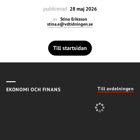
28 maj 2026
publicerad
Stina Eriksson
av
stina.e@vdtidningen.se
Till startsidan
Till avdelningen
EKONOMI OCH FINANS