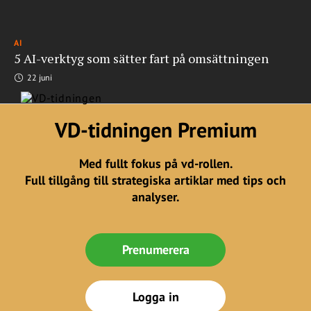
AI
5 AI-verktyg som sätter fart på omsättningen
22 juni
VD-tidningen Premium
Med fullt fokus på vd-rollen.
Full tillgång till strategiska artiklar med tips och
analyser.
Prenumerera
Logga in