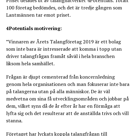
Priset delades ut av talangnätverket 4Potentials. Totalt
100 företag bedömdes, och det är tredje gången som
Lantmännen tar emot priset.
4Potentials motivering:
”Vinnaren av Årets Talangföretag 2019 är ett bolag
som inte bara är intresserade att komma i topp utan
driver talangfrågan framåt såväl i hela branschen
liksom hela samhället.
Frågan är djupt cementerad från koncernledning
genom hela organisationen och man fokuserar inte bara
på talangerna utan på alla människor. De är väl
medvetna om sina få utvecklingsområden och jobbar på
dem, vilket syns då de år efter år har en förmåga att
lyfta sig och det resulterar att de anställda trivs och vill
stanna.
Företaget har lyckats koppla talangfrågan till