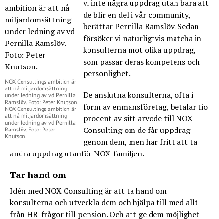
vi inte några uppdrag utan bara att
de blir en del i vår community,
berättar Pernilla Ramslöv. Sedan
försöker vi naturligtvis matcha in
konsulterna mot olika uppdrag,
som passar deras kompetens och
personlighet.
NOX Consultings ambition är
att nå miljardomsättning
De anslutna konsulterna, ofta i
under ledning av vd Pernilla
Ramslöv. Foto: Peter Knutson.
form av enmansföretag, betalar tio
NOX Consultings ambition är
att nå miljardomsättning
procent av sitt arvode till NOX
under ledning av vd Pernilla
Consulting om de får uppdrag
Ramslöv.
Foto:
Peter
Knutson.
genom dem, men har fritt att ta
andra uppdrag utanför NOX-familjen.
Tar hand om
Idén med NOX Consulting är att ta hand om
konsulterna och utveckla dem och hjälpa till med allt
från HR-frågor till pension. Och att ge dem möjlighet