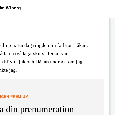
lm Wiberg
istlinjen. En dag ringde min farbror Håkan.
lla en tvådagarskurs. Temat var
na blivit sjuk och Håkan undrade om jag
nkte jag.
INGEN PREMIUM
ta din prenumeration