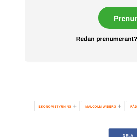
Prenu
Redan prenumerant
+
+
EKONOMISTYRNING
MALCOLM WIBERG
RÅD
DELA