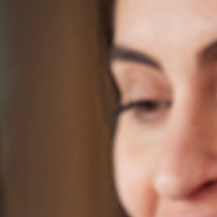
Dina medarbetare är som
micro-popocorn
Jag hade hållit i en tvådagars train-the trainer-
KRÖNIKA
kurs och avslutade med att alla skulle berätta vad de
tagit med sig av dagarna. Alla hade något konkret att
säga tills en man, yngst i gänget, uttryckte sig som sista
person runt bordet. ”Jag tar inte med mig någonting för
jag kan redan allt.”
3 augusti 2020
Hans mer erfarna kollegor
spärrade upp sina ögon och
skakade omärkligt på huvudet.
Jag hade tidigt förstått att det här
Antoni Lacinai är krönikör