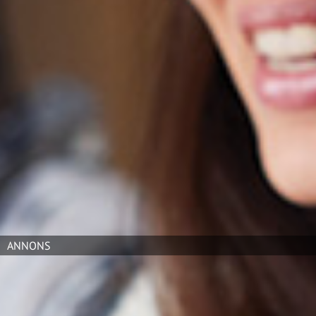
hos Vd:tidningen.
var en besserwisser som tyckte att
allt var blaha. Ibland händer det
och oftast när chefen beordrat dem att vara med. I
bästa fall håller de sig neutrala och stökar av kursen
utan engagemang. I sämsta fall saboterar de med
härskartekniker och allmän anti-känsla. När jag
upptäcker dessa brukar jag fråga: ”Ok, jag förstår att du
hellre ville göra något annat. För min del så är det ok
om du avviker. Men om du ändå stannar; hur kan du
göra för att det här ska bli en bra upplevelse ändå?” Det
brukar hjälpa men inte alltid. Vissa vill helt enkelt inte
delta, bidra, jobba…