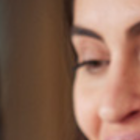
Bekvämlighet hindrar den
svenska innovationskraften
En ny undersökning pekar på att svenska
AFFÄRERNA
företag saknar innovationskraft. Resultaten visar att
Kina, följt av Italien och Spanien ligger i topp, medan
Sverige placerar sig först på 19e plats.
8 maj 2019