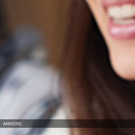
Det är Innovation360 Group som med hjälp av data från
5 000 medelstora- och stora företag över hela världen,
jämfört bolagens innovationsförmåga.
I undersökningen får svenska medelstora- och stora
bolag ett genomsnitt på 40 i InnovationIQ medan Kinas
ligger på 61 på en skala mellan 0 och 100. Italien (60),
Spanien (59) och Indien (57) kommer tätt efter. USA
(55) hamnar på en åttonde plats.