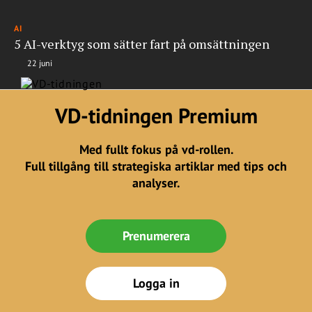
AI
5 AI-verktyg som sätter fart på omsättningen
22 juni
VD-tidningen Premium
Med fullt fokus på vd-rollen.
Full tillgång till strategiska artiklar med tips och
analyser.
Prenumerera
Logga in