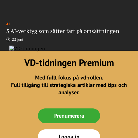
AI
5 AI-verktyg som sätter fart på omsättningen
22 juni
VD-tidningen Premium
Med fullt fokus på vd-rollen.
Full tillgång till strategiska artiklar med tips och
analyser.
Prenumerera
Logga in