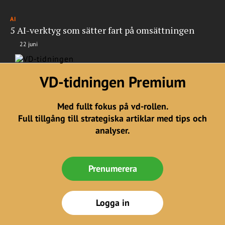
AI
5 AI-verktyg som sätter fart på omsättningen
22 juni
VD-tidningen Premium
Med fullt fokus på vd-rollen.
Full tillgång till strategiska artiklar med tips och
analyser.
Prenumerera
Logga in