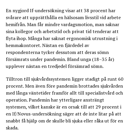
En nygjord If-undersökning visar att 38 procent har
svårare att upprätthålla en hälsosam livsstil vid arbete
hemifrån. Man får mindre vardagsmotion, man saknar
sina kollegor och arbetstid och privat tid tenderar att
flyta ihop. Många har saknat ergonomisk utrustning i
hemmakontoret. Nästan en fjärdedel av
respondenterna tycker dessutom att deras sömn
försämrats under pandemin. Bland unga (18–35 år)
upplever nästan en tredjedel försämrad sömn.
Tilltron till sjukvårdssystemen ligger stadigt på runt 60
procent. Men även före pandemin brottades sjukvården
med långa väntetider framför allt till specialistvård och
operation. Pandemin har ytterligare ansträngt
systemen, vilket kanske är en orsak till att 29 procent i
en If/Novus-undersökning säger att de inte litar på att
snabbt få hjälp om de skulle bli sjuka eller råka ut för en
skada.