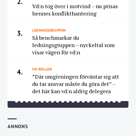
2.
Vd:n tog över i motvind – nu prisas
hennes konflikthantering
LEDNINGSGRUPPEN
3.
Så benchmarkar du
ledningsgruppen – nyckeltal som
visar vägen för vd:n
VD-ROLLEN
4.
”Där omgivningen förväntar sig att
du tar ansvar måste du göra det” –
det här kan vd:n aldrig delegera
ANNONS