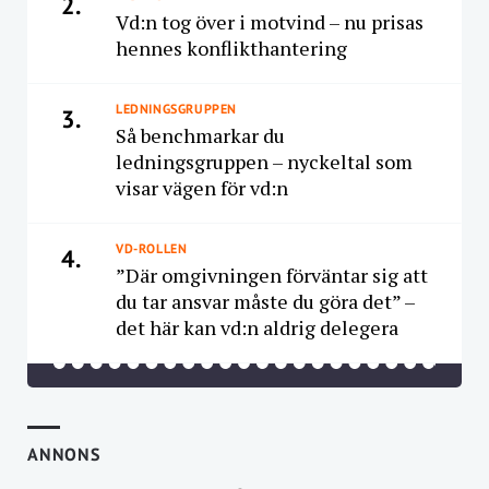
2.
Vd:n tog över i motvind – nu prisas
hennes konflikthantering
LEDNINGSGRUPPEN
3.
Så benchmarkar du
ledningsgruppen – nyckeltal som
visar vägen för vd:n
VD-ROLLEN
4.
”Där omgivningen förväntar sig att
du tar ansvar måste du göra det” –
det här kan vd:n aldrig delegera
ANNONS