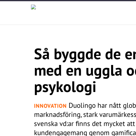
Så byggde de en
med en uggla o
psykologi
Duolingo har nått glo
INNOVATION
marknadsföring, stark varumärkesst
svenska vd:ar finns det mycket att
kundengagemang genom gamificatio