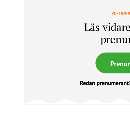
VD-TIDN
Läs vidare
prenu
Prenu
Redan prenumerant