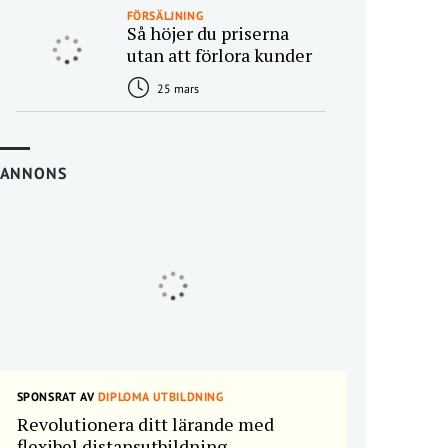
FÖRSÄLJNING
Så höjer du priserna
utan att förlora kunder
25 mars
ANNONS
SPONSRAT AV
DIPLOMA UTBILDNING
Revolutionera ditt lärande med
flexibel distansutbildning