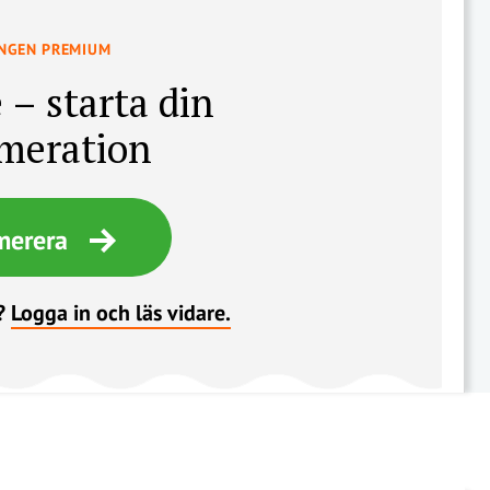
INGEN PREMIUM
 – starta din
meration
merera
?
Logga in och läs vidare.