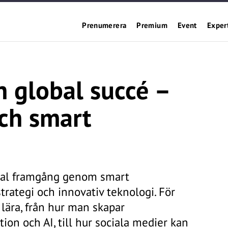
Prenumerera
Premium
Event
Exper
 global succé –
ch smart
bal framgång genom smart
rategi och innovativ teknologi. För
 lära, från hur man skapar
n och AI, till hur sociala medier kan