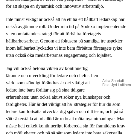
för att skapa en dynamisk och innovativ arbetsmiljö.
Inte minst viktigt är också att ha ett ha ett hållbart ledarskap har
också avgörande roll. Under min tid på Sodexo implementerade
vi en omfattande strategi för att förbättra företagets
hållbarhetsarbete. Genom att fokusera på samtliga tre aspekter
inom hållbarhet lyckades vi inte bara förbättra företagets rykte
utan också öka medarbetarnas engagemang och lojalitet.
Jag vill också betona vikten av kontinuerlig
lärande och utveckling för ledare och chefer. I en
Azita Shariati
värld som ständigt förändras är det viktigt att
Foto: Jyri Laitinen
ledare inte bara förlitar sig på sina tidigare
erfarenheter, utan också aktivt söker nya kunskaper och
färdigheter. Här är det viktigt att ha strategier för hur du som
ledare kan fortsätta utveckla dig själva och ditt team, och på så
sätt säkerställa att ni alltid är redo att möta nya utmaningar. Man
måste helt enkelt kontinuerligt förbereda sig för framtidens krav
och möjligheter, och på så sätt som ledare inte bara säkerställa