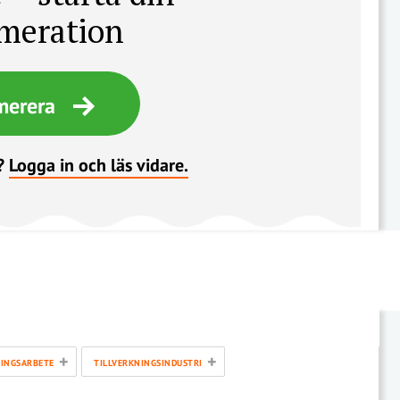
meration
merera
?
Logga in och läs vidare.
+
+
INGSARBETE
TILLVERKNINGSINDUSTRI