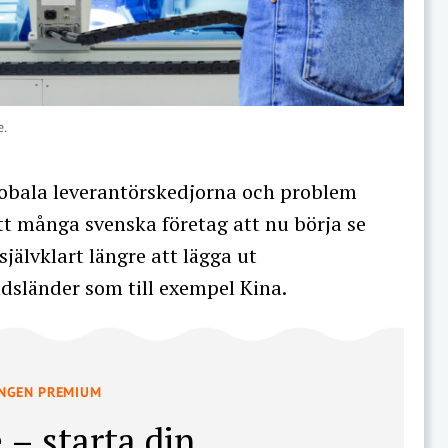
e.
globala leverantörskedjorna och problem
t många svenska företag att nu börja se
självklart längre att lägga ut
dsländer som till exempel Kina.
INGEN PREMIUM
 – starta din