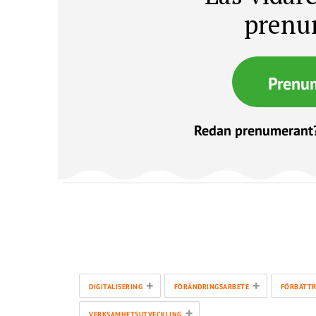
prenu
Prenu
Redan prenumerant
+
+
DIGITALISERING
FÖRÄNDRINGSARBETE
FÖRBÄTTR
+
VERKSAMHETSUTVECKLING