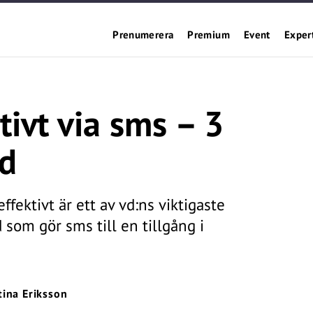
Prenumerera
Premium
Event
Exper
tivt via sms – 3
rd
fektivt är ett av vd:ns viktigaste
d som gör sms till en tillgång i
tina Eriksson