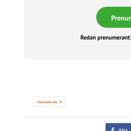
Prenu
Redan prenumerant
+
FÖRHANDLING
DELA