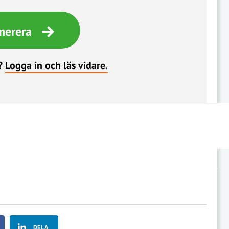
merera
?
Logga in och läs vidare.
DELA