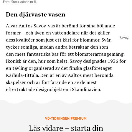
Foto: Stock Adobe m fl.
Den djärvaste vasen
Alvar Aaltos Savoy-vas är berömd för sina böljande
former – och även en vattendelare när det gäller
Savoy.
dess kvalitéer som just ett kärl för blommor. Svår,
tycker somliga, medan andra betraktar den som
den mest fantastiska bas för ett blomsterarrangemang.
Ikonisk är den, hur som helst. Savoy designades 1936 för
en tävling organiserad av det finska glasföretaget
Karhula-Iittala. Den är en av Aaltos mest berömda
skapelser och är fortfarande en av de mest
eftertraktade designobjekten i Skandinavien.
VD-TIDNINGEN PREMIUM
Läs vidare – starta din