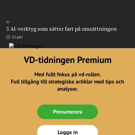
AI
5 AI-verktyg som sätter fart på omsättningen
22 juni
VD-tidningen Premium
Med fullt fokus på vd-rollen.
Full tillgång till strategiska artiklar med tips och
analyser.
Prenumerera
Logga in