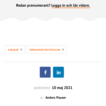
Redan prenumerant?
Logga in och läs vidare.
+
+
KUNSKAP
VERKSAMHETSUTVECKLING
publicerad
10 maj 2021
av
Anders Pauser