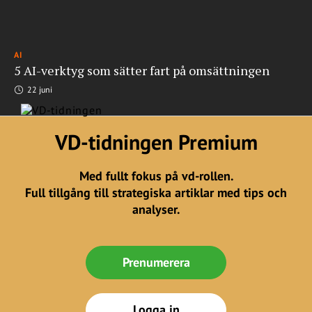
AI
5 AI-verktyg som sätter fart på omsättningen
22 juni
VD-tidningen Premium
Med fullt fokus på vd-rollen.
Full tillgång till strategiska artiklar med tips och
analyser.
Prenumerera
Logga in