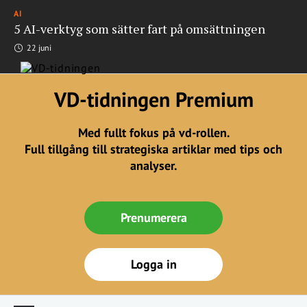
AI
5 AI-verktyg som sätter fart på omsättningen
22 juni
VD-tidningen Premium
Med fullt fokus på vd-rollen.
Full tillgång till strategiska artiklar med tips och
analyser.
Prenumerera
Logga in