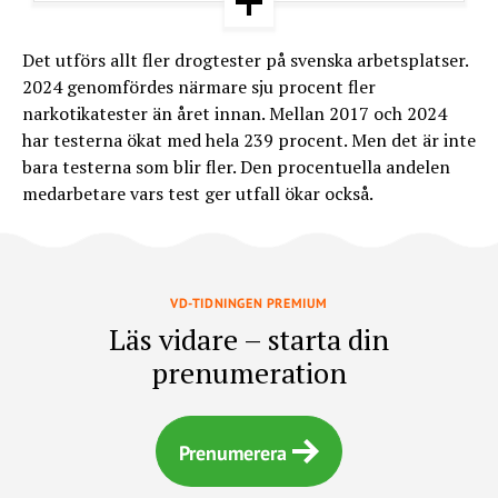
Andel positiva test: 1,5%
Det utförs allt fler drogtester på svenska arbetsplatser.
2023
2024 genomfördes närmare sju procent fler
Antal test: 8 946
narkotikatester än året innan. Mellan 2017 och 2024
Andel positiva test: 1,9%
har testerna ökat med hela 239 procent. Men det är inte
bara testerna som blir fler. Den procentuella andelen
2024
medarbetare vars test ger utfall ökar också.
Antal test: 9 548
Andel positiva test: 2,1%
Källa: Avonova
VD-TIDNINGEN PREMIUM
Läs vidare – starta din
prenumeration
Prenumerera