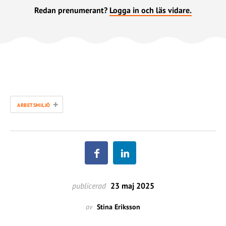
Redan prenumerant?
Logga in och läs vidare.
+
ARBETSMILJÖ
publicerad
23 maj 2025
av
Stina Eriksson