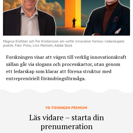
Magnus Klofsten och Per Kristensson om varför innovation formas i ledarskapets
praktik. Foto: Press, Linn Malmén, Adobe Stock
Forskningen visar att vägen till verklig innovationskraft
sällan går via slogans och processkartor, utan genom
ett ledarskap som klarar att förena struktur med
entreprenöriell förändringsförmåga.
VD-TIDNINGEN PREMIUM
Läs vidare – starta din
prenumeration