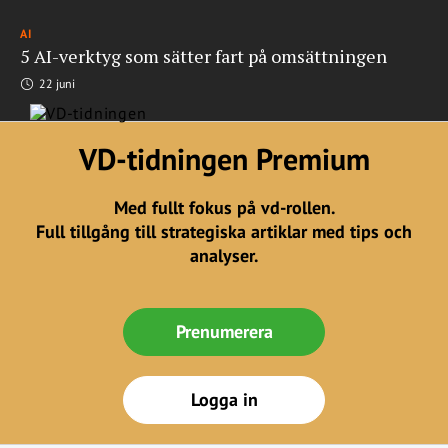
AI
5 AI-verktyg som sätter fart på omsättningen
22 juni
VD-tidningen Premium
Med fullt fokus på vd-rollen.
Full tillgång till strategiska artiklar med tips och
analyser.
Prenumerera
Logga in