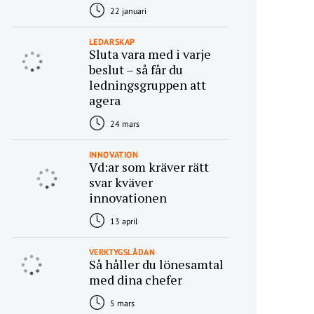
22 januari
LEDARSKAP
Sluta vara med i varje
beslut – så får du
ledningsgruppen att
agera
24 mars
INNOVATION
Vd:ar som kräver rätt
svar kväver
innovationen
13 april
VERKTYGSLÅDAN
Så håller du lönesamtal
med dina chefer
5 mars