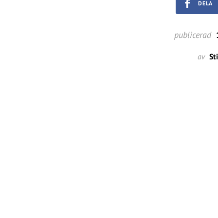
DELA
publicerad
1
av
St