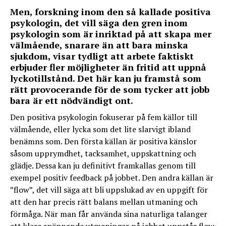
Men, forskning inom den så kallade positiva
psykologin, det vill säga den gren inom
psykologin som är inriktad på att skapa mer
välmående, snarare än att bara minska
sjukdom, visar tydligt att arbete faktiskt
erbjuder fler möjligheter än fritid att uppnå
lyckotillstånd. Det här kan ju framstå som
rätt provocerande för de som tycker att jobb
bara är ett nödvändigt ont.
Den positiva psykologin fokuserar på fem källor till
välmående, eller lycka som det lite slarvigt ibland
benämns som. Den första källan är positiva känslor
såsom upprymdhet, tacksamhet, uppskattning och
glädje. Dessa kan ju definitivt framkallas genom till
exempel positiv feedback på jobbet. Den andra källan är
”flow”, det vill säga att bli uppslukad av en uppgift för
att den har precis rätt balans mellan utmaning och
förmåga. När man får använda sina naturliga talanger