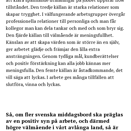
att klara spännande utmaningar på jobbet uppstår flow
tillståndet. Den tredje källan är starka relationer som
skapar trygghet. I välfungerande arbetsgrupper övergår
professionella relationer till personliga och man får
kollegor man kan dela tankar och med och som bryr sig.
Den fjärde källan till välmående är meningsfullhet.
Känslan av att skapa värden som är större än en själv,
ger arbetet glädje och främjar den lilla extra
ansträngningen. Genom tydliga mål, kundberättelser
och positiv förstärkning kan alla jobb kännas mer
meningsfulla. Den femte källan är åstadkommande, det
vill säga att lyckas. I arbete ges många tillfällen att
slutföra, vinna och lyckas.
Så, om fler svenska middagsbord ska präglas
av en positiv syn på arbete, och därmed
högre välmående i vårt avlånga land, så är