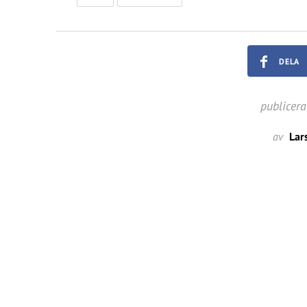
DELA
publicer
av
Lar