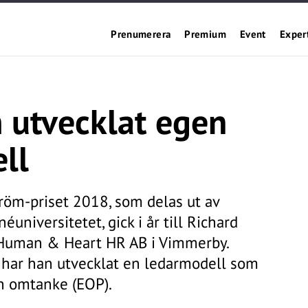
Prenumerera
Premium
Event
Exper
 utvecklat egen
ll
öm-priset 2018, som delas ut av
niversitetet, gick i år till Richard
 Human & Heart HR AB i Vimmerby.
har han utvecklat en ledarmodell som
ch omtanke (EOP).