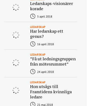
Ledarskaps-visionärer
korade
5 april 2018
LEDARSKAP
Har ledarskap ett
genus?
16 april 2018
LEDARSKAP
”Få ut ledningsgruppen
från mötesrummet”
24 april 2018
LEDARSKAP
Hon utsågs till
Framtidens kvinnliga
ledare
21 maj 2018