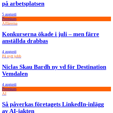
på arbetsplatsen
5 augusti
Premium
Affärerna
Konkurserna ökade i juli – men färre
anställda drabbas
4 augusti
På nytt jobb
Niclas Skau Bardh ny vd för Destination
Vemdalen
4 augusti
Premium
AI
Så påverkas företagets LinkedIn-inlägg
av AI-jakten