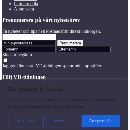
Partnermedia
Annonsera
Prenumerera på vårt nyhetsbrev
Få nyheter och tips helt kostnadsfritt direkt i inkorgen.
Skickar begäran
Jag godkänner att VD-tidningen sparar mina uppgifter.
Följ VD-tidningen
Linkedin
Din integritet & Cookies
Vi använder cookies för att ge dig den bästa användarupplevelsen
Läs senaste numret
Prenumerera
och för att utveckla och förbättra våra tjänster.
Våra varumärken
Kundtjänst
Inställningar
Avvisa alla
Acceptera alla
Made with
❤
by
WonderFour