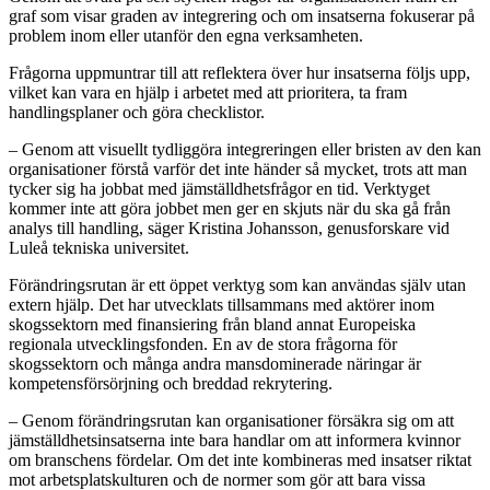
graf som visar graden av integrering och om insatserna fokuserar på
problem inom eller utanför den egna verksamheten.
Frågorna uppmuntrar till att reflektera över hur insatserna följs upp,
vilket kan vara en hjälp i arbetet med att prioritera, ta fram
handlingsplaner och göra checklistor.
– Genom att visuellt tydliggöra integreringen eller bristen av den kan
organisationer förstå varför det inte händer så mycket, trots att man
tycker sig ha jobbat med jämställdhetsfrågor en tid. Verktyget
kommer inte att göra jobbet men ger en skjuts när du ska gå från
analys till handling, säger Kristina Johansson, genusforskare vid
Luleå tekniska universitet.
Förändringsrutan är ett öppet verktyg som kan användas själv utan
extern hjälp. Det har utvecklats tillsammans med aktörer inom
skogssektorn med finansiering från bland annat Europeiska
regionala utvecklingsfonden. En av de stora frågorna för
skogssektorn och många andra mansdominerade näringar är
kompetensförsörjning och breddad rekrytering.
– Genom förändringsrutan kan organisationer försäkra sig om att
jämställdhetsinsatserna inte bara handlar om att informera kvinnor
om branschens fördelar. Om det inte kombineras med insatser riktat
mot arbetsplatskulturen och de normer som gör att bara vissa