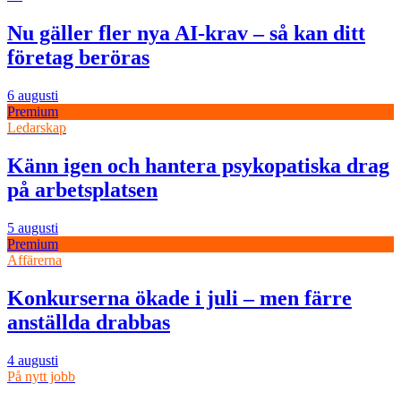
Nu gäller fler nya AI-krav – så kan ditt
företag beröras
6 augusti
Premium
Ledarskap
Känn igen och hantera psykopatiska drag
på arbetsplatsen
5 augusti
Premium
Affärerna
Konkurserna ökade i juli – men färre
anställda drabbas
4 augusti
På nytt jobb