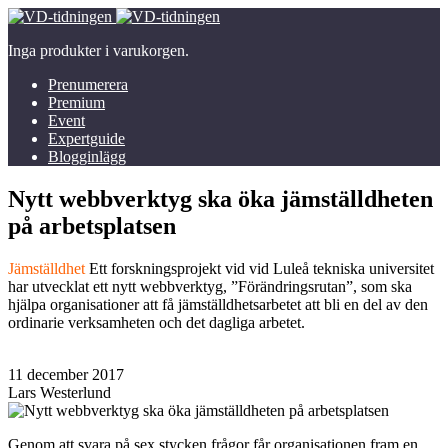
Inga produkter i varukorgen.
Prenumerera
Premium
Event
Expertguide
Blogginlägg
Nytt webbverktyg ska öka jämställdheten
på arbetsplatsen
Jämställdhet
Ett forskningsprojekt vid vid Luleå tekniska universitet
har utvecklat ett nytt webbverktyg, ”Förändringsrutan”, som ska
hjälpa organisationer att få jämställdhetsarbetet att bli en del av den
ordinarie verksamheten och det dagliga arbetet.
11 december 2017
Lars Westerlund
Genom att svara på sex stycken frågor får organisationen fram en