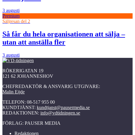
3 augusti
Premium
Säljresan del 2
Så får du hela organisationen att sälja –
utan att anställa fler
3 augusti
RÖKERIGATAN 19
121 62 JOHANNESHOV
CHEFREDAKTÖR & ANSVARIG UTGIVARE:
Malin Eijde
TELEFON: 08-517 955 00
KUNDTJÄNST:
kundtjanst@pausermedia.se
REDAKTIONEN:
info@vdtidningen.se
FÖRLAG: PAUSER MEDIA
Redaktionen