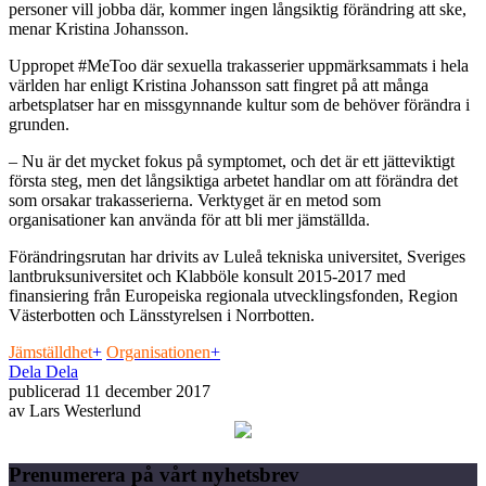
personer vill jobba där, kommer ingen långsiktig förändring att ske,
menar Kristina Johansson.
Uppropet #MeToo där sexuella trakasserier uppmärksammats i hela
världen har enligt Kristina Johansson satt fingret på att många
arbetsplatser har en missgynnande kultur som de behöver förändra i
grunden.
– Nu är det mycket fokus på symptomet, och det är ett jätteviktigt
första steg, men det långsiktiga arbetet handlar om att förändra det
som orsakar trakasserierna. Verktyget är en metod som
organisationer kan använda för att bli mer jämställda.
Förändringsrutan har drivits av Luleå tekniska universitet, Sveriges
lantbruksuniversitet och Klabböle konsult 2015-2017 med
finansiering från Europeiska regionala utvecklingsfonden, Region
Västerbotten och Länsstyrelsen i Norrbotten.
Jämställdhet
+
Organisationen
+
Dela
Dela
publicerad
11 december 2017
av
Lars Westerlund
Prenumerera på vårt nyhetsbrev