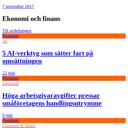
7 november 2017
Ekonomi och finans
Till avdelningen
Premium
AI
5 AI-verktyg som sätter fart på
omsättningen
22 juni
Premium
Ekonomi
Höga arbetsgivaravgifter pressar
småföretagens handlingsutrymme
9 juni
Premium
Ekonomi & finans