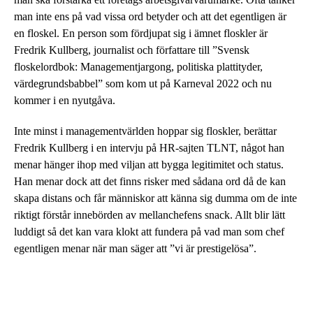
man inte ens på vad vissa ord betyder och att det egentligen är
en floskel. En person som fördjupat sig i ämnet floskler är
Fredrik Kullberg, journalist och författare till ”Svensk
floskelordbok: Managementjargong, politiska plattityder,
värdegrundsbabbel” som kom ut på Karneval 2022 och nu
kommer i en nyutgåva.
Inte minst i managementvärlden hoppar sig floskler, berättar
Fredrik Kullberg i en intervju på HR-sajten TLNT, något han
menar hänger ihop med viljan att bygga legitimitet och status.
Han menar dock att det finns risker med sådana ord då de kan
skapa distans och får människor att känna sig dumma om de inte
riktigt förstår innebörden av mellanchefens snack. Allt blir lätt
luddigt så det kan vara klokt att fundera på vad man som chef
egentligen menar när man säger att ”vi är prestigelösa”.